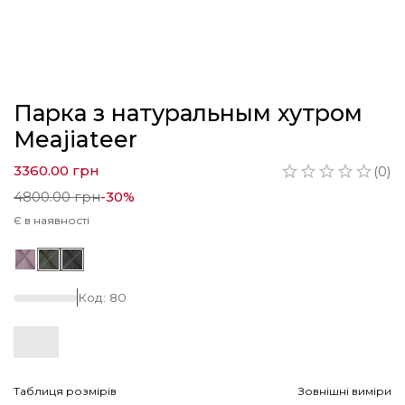
Парка з натуральным хутром
Meajiateer
3360.00
грн
(
0
)
4800.00
грн
-
30
%
Є в наявності
Код:
80
Таблиця розмірів
Зовнішні виміри