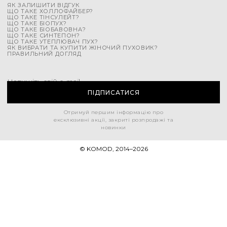
ЯК ЗАЛИШИТИ ВІДГУК
ЩО ТАКЕ ХОЛЛОФАЙБЕР?
ЩО ТАКЕ ТІНСУЛЕЙТ?
ЩО ТАКЕ БІОПУХ?
ЩО ТАКЕ БІОБАВОВНА?
ЩО ТАКЕ СИНТЕПОН?
ЩО ТАКЕ УТЕПЛЮВАЧ ПУХ?
ЯК ВИБРАТИ ТА КУПИТИ ЖІНОЧИЙ ПУХОВИК?
ПРАВИЛЬНИЙ ДОГЛЯД
Напишіть свій e-mail
ПІДПИСАТИСЯ
Отримуй першим інформацію про
ексклюзивні акції, закриті розпродажі та
новинки
© KOMOD, 2014–
2026