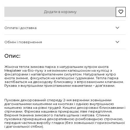
Додати в корзину
Оплата і доставка
Обмін і повернення
Опис
:
Жіноча тепла зимова парка з натуральним хутром єнота
Meajiateer на біо-пуху з незнімним капюшоном на кулісці з
фіксаторами і напівприталеним силуетом. Натуральне хутро
єнота знімне, фіксується на капюшоні
ґ
удзиками. Тепла парка
застібається на двоходову блискавку з вітрозахисним клапаном.
Рукава з внутрішніми трикотажними манжетами – дов'язами.
Пуховик декорований спереду 2-мя верхніми зовнішніми
діагональними кишенями на кнопках і однією внутрішньою
кишенею зліва на рівні грудей. Кишені декоровані блискавками і
стрічками. Фірмова нашивка прикрашає ліве передпліччя.
Верхня тканина зимового пальта щільна і матова. Спинка
пуховика прикрашена декоративною ромбовидною строчкою,
передня частина виробу гладка (без зовнішньої горизонтальної
і діагональної стібки).