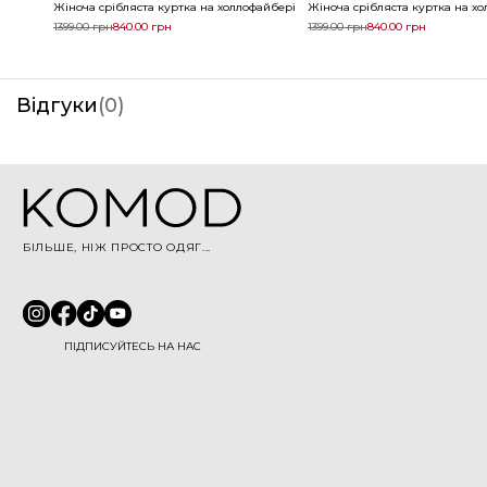
Жіноча срібляста куртка на холлофайбері
Жіноча срібляста куртка на хо
1399.00
грн
840.00
грн
1399.00
грн
840.00
грн
Відгуки
(
0
)
БІЛЬШЕ, НІЖ ПРОСТО ОДЯГ...
ПІДПИСУЙТЕСЬ НА НАС