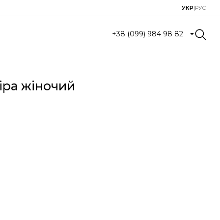
УКР
|
РУС
+38 (099) 984 98 82
ра жіночий