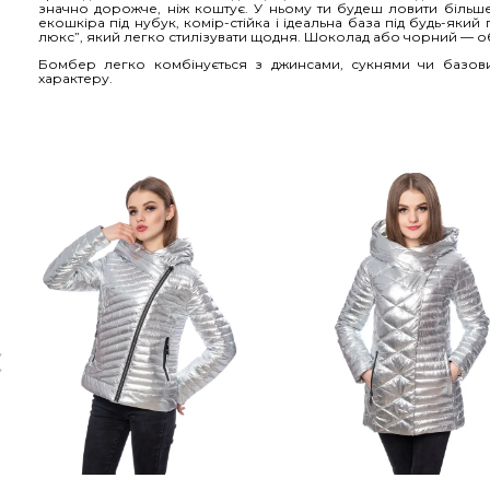
значно дорожче, ніж коштує. У ньому ти будеш ловити більше 
екошкіра під нубук, комір-стійка і ідеальна база під будь-яки
люкс”, який легко стилізувати щодня. Шоколад або чорний — об
Бомбер легко комбінується з джинсами, сукнями чи базови
характеру.