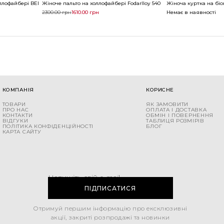
ллофайбері BEI BEI
Жіноче пальто на холлофайбері Fodarlloy 540
Жіноча куртка на біо
2300.00
грн
1610.00
грн
Немає в наявності
КОМПАНІЯ
КОРИСНЕ
ТОВАРИ
ЯК ЗАМОВИТИ
ПРО НАС
ОПЛАТА І ДОСТАВКА
КОНТАКТИ
ОБМІН І ПОВЕРНЕННЯ
ВІДГУКИ
ТАБЛИЦЯ РОЗМІРІВ
ПОЛІТИКА КОНФІДЕНЦІЙНОСТІ
БЛОГ
КАРТА САЙТУ
Напишіть свій e-mail
ПІДПИСАТИСЯ
Отримуй першим інформацію про ексклюзивні
акції, закриті розпродажі та новинки