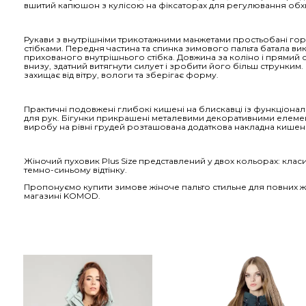
вшитий капюшон з кулісою на фіксаторах для регулювання обхв
Рукави з внутрішніми трикотажними манжетами простьобані го
стібками. Передня частина та спинка зимового пальта батала ви
прихованого внутрішнього стібка. Довжина за коліно і прямий с
внизу, здатний витягнути силует і зробити його більш струнким
захищає від вітру, вологи та зберігає форму.
Практичні подовжені глибокі кишені на блискавці із функціон
для рук. Бігунки прикрашені металевими декоративними елемен
виробу на рівні грудей розташована додаткова накладна кишеня
Жіночий пуховик Plus Size представлений у двох кольорах: кла
темно-синьому відтінку.
Пропонуємо купити зимове жіноче пальто стильне для повних жі
магазині KOMOD.