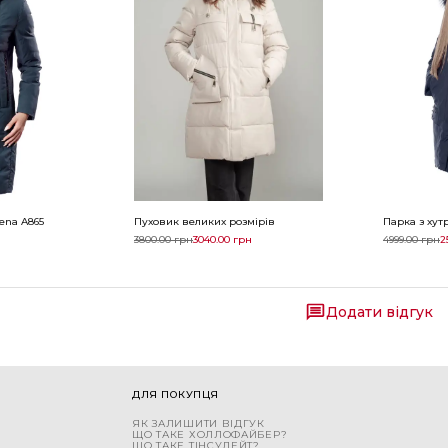
ena A865
Пуховик великих розмірів
Парка з хут
3800.00
грн
3040.00
грн
4999.00
грн
2
Додати відгук
ДЛЯ ПОКУПЦЯ
ЯК ЗАЛИШИТИ ВІДГУК
ЩО ТАКЕ ХОЛЛОФАЙБЕР?
ЩО ТАКЕ ТІНСУЛЕЙТ?