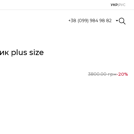
УКР
|
РУС
+38 (099) 984 98 82
к plus size
3800.00
грн
-
20
%