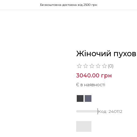
Безкоштовна доставка від 2500 грн
Жіночий пухови
(
0
)
3040.00
грн
Є в наявності
Код:
240112