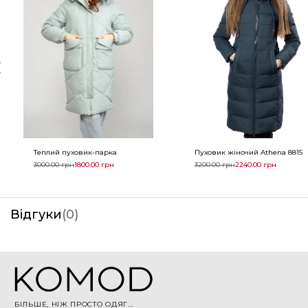
Теплий пуховик-парка
Пуховик жіночий Athena 8815
3000.00
грн
1800.00
грн
3200.00
грн
2240.00
грн
Відгуки
(
0
)
БІЛЬШЕ, НІЖ ПРОСТО ОДЯГ...