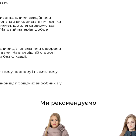
ату.
ризонтальними секційними
конана з використанням техніки
илует, що злегка звужується
. Матовий матеріал добре
альними діагональними отворами
тами. На внутрішній стороні
 без фіксації.
сичному чорному і насиченому
нок від провідних виробників у
Ми рекомендуємо