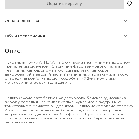
Додати в корзину
Оплата і доставка
Обмін і повернення
Опис
:
Пуховик жіночий ATHENA на біо - пуху з незнімним капюшоном і
приталеним силуетом. Класичний фасон зимового пальта з
незнімним капюшоном на кулісці і джгутах. Капюшон
декорований в верхній частині тканинними вставками, а також
спереду на комірі капюшон оздоблений 2-мя круглими
металевими отворами для джгутів.
Пальто жіноче застібається на двоходову блискавку, довжина
виробу середня - закриває коліна. Рукав йде з внутрішньої
трикотажною манжетою - дов’язом. Пальто декоровано спереду
2-мя врізними кишенями на блискавці, також є 1 внутрішня
нагрудна накладна кишеня без фіксації. Пуховик прошитий
спереду і ззаду горизонтальною строчкою. Верхня тканина
щільна і матова.