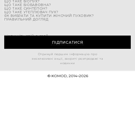
ЩО ТАКЕ БІОПУХ?
ЩО ТАКЕ БІОБАВОВНА?
ЩО ТАКЕ СИНТЕПОН?
ЩО ТАКЕ УТЕПЛЮВАЧ ПУХ?
ЯК ВИБРАТИ ТА КУПИТИ ЖІНОЧИЙ ПУХОВИК?
ПРАВИЛЬНИЙ ДОГЛЯД
Напишіть свій e-mail
ПІДПИСАТИСЯ
Отримуй першим інформацію про
ексклюзивні акції, закриті розпродажі та
новинки
© KOMOD, 2014–
2026