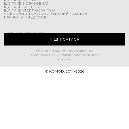
ЩО ТАКЕ БІОПУХ?
ЩО ТАКЕ БІОБАВОВНА?
ЩО ТАКЕ СИНТЕПОН?
ЩО ТАКЕ УТЕПЛЮВАЧ ПУХ?
ЯК ВИБРАТИ ТА КУПИТИ ЖІНОЧИЙ ПУХОВИК?
ПРАВИЛЬНИЙ ДОГЛЯД
Напишіть свій e-mail
ПІДПИСАТИСЯ
Отримуй першим інформацію про
ексклюзивні акції, закриті розпродажі та
новинки
© KOMOD, 2014–
2026