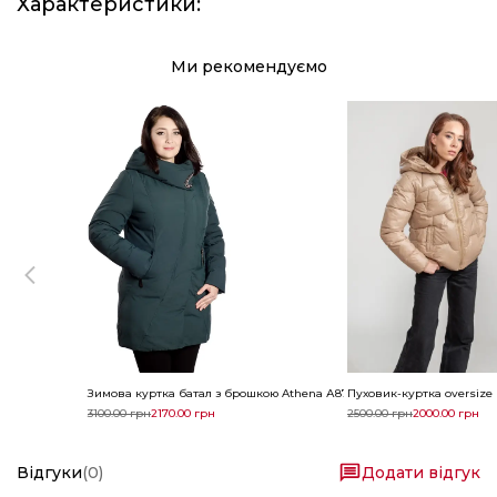
Характеристики
:
Ми рекомендуємо
Зимова куртка батал з брошкою Athena А875
Пуховик-куртка oversize
3100.00
грн
2170.00
грн
2500.00
грн
2000.00
грн
Відгуки
(
0
)
Додати відгук