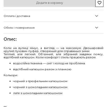
Додати в корзину
Оплата і доставка
Обмін і повернення
Опис
:
Коли на вулиці мінус, а вигляд — на максимум. Двошаровий
крутий пуховик-пуфер, створений для справжньої зими.
Теплий, але легкий. Обʼємний, але зібраний завдяки поясу,
відстібний капюшон. Коли комфорт і стиль працюють разом.
водостійка тканина — сніг і холод не проблема
відстібний капюшон разом з планкою
Кольори:
чорний з трюфельним капюшоном
чорний з шоколадним капюшоном
лате з шоколадним капюшоном