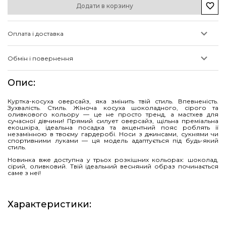
Додати в корзину
Оплата і доставка
Обмін і повернення
Опис
:
Куртка-косуха оверсайз, яка змінить твій стиль. Впевненість.
Зухвалість. Стиль. Жіноча косуха шоколадного, сірого та
оливкового кольору — це не просто тренд, а мастхев для
сучасної дівчини! Прямий силует оверсайз, щільна преміальна
екошкіра, ідеальна посадка та акцентний пояс роблять її
незамінною в твоєму гардеробі. Носи з джинсами, сукнями чи
спортивними луками — ця модель адаптується під будь-який
стиль.
Новинка вже доступна у трьох розкішних кольорах: шоколад,
сірий, оливковий. Твій ідеальний весняний образ починається
саме з неї!
Характеристики
: