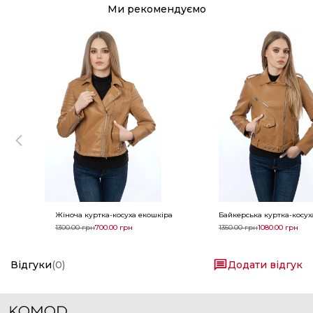
Ми рекомендуємо
Жіноча куртка-косуха екошкіра
Байкерська куртка-косух
1300.00
грн
700.00
грн
1350.00
грн
1080.00
грн
Відгуки
(
0
)
Додати відгук