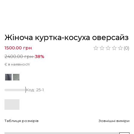
Жіноча куртка-косуха оверсайз
1500.00
грн
(
0
)
2400.00
грн
-
38
%
Є в наявності
Код:
25-1
Таблиця розмірів
Зовнішні виміри