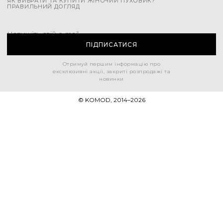
ЯК ВИБРАТИ ТА КУПИТИ ЖІНОЧИЙ ПУХОВИК?
ПРАВИЛЬНИЙ ДОГЛЯД
Напишіть свій e-mail
ПІДПИСАТИСЯ
Отримуй першим інформацію про
ексклюзивні акції, закриті розпродажі та
новинки
© KOMOD, 2014–
2026