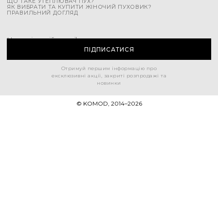
ЩО ТАКЕ УТЕПЛЮВАЧ ПУХ?
ЯК ВИБРАТИ ТА КУПИТИ ЖІНОЧИЙ ПУХОВИК?
ПРАВИЛЬНИЙ ДОГЛЯД
Напишіть свій e-mail
ПІДПИСАТИСЯ
Отримуй першим інформацію про
ексклюзивні акції, закриті розпродажі та
новинки
© KOMOD, 2014–
2026