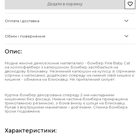
Додати в корзину
Оплата і доставка
Обмін і повернення
Опис
:
Модне жіноче демісезонне напівпальто - бомбер Fine Baby Cat
на холлофайбері з капюшоном. Бомбер застібається на
двоходову блискавку. Незнімний капюшон на кулісці зі стрічками
(стрічки з написами), додатково спереду на нижній лівій кишені є
кишеня - обманка на блискавці. Не приталений силует.
Куртка-бомбер декорована спереду 2-мя накладними
кишенями без фіксації. Нижня частина бомбера прикрашена
трикотажною резинкою, з боків внизу є шліци на блискавці.
Рукав з внутрішніми манжетами – дов'язами. Спинка бомбера
трохи подовжена.
Характеристики
: