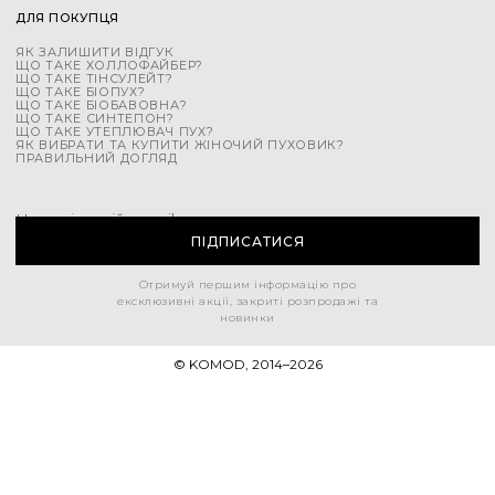
ДЛЯ ПОКУПЦЯ
ЯК ЗАЛИШИТИ ВІДГУК
ЩО ТАКЕ ХОЛЛОФАЙБЕР?
ЩО ТАКЕ ТІНСУЛЕЙТ?
ЩО ТАКЕ БІОПУХ?
ЩО ТАКЕ БІОБАВОВНА?
ЩО ТАКЕ СИНТЕПОН?
ЩО ТАКЕ УТЕПЛЮВАЧ ПУХ?
ЯК ВИБРАТИ ТА КУПИТИ ЖІНОЧИЙ ПУХОВИК?
ПРАВИЛЬНИЙ ДОГЛЯД
Напишіть свій e-mail
ПІДПИСАТИСЯ
Отримуй першим інформацію про
ексклюзивні акції, закриті розпродажі та
новинки
© KOMOD, 2014–
2026