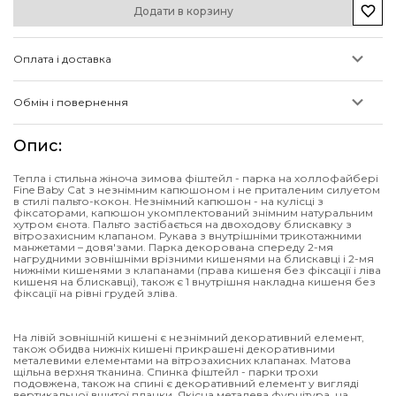
Додати в корзину
Оплата і доставка
Обмін і повернення
Опис
:
Тепла і стильна жіноча зимова фіштейл - парка на холлофайбері
Fine Baby Cat з незнімним капюшоном
і не приталеним силуетом
в стилі пальто-кокон. Незнімний капюшон - на кулісці з
фіксаторами, капюшон укомплектований знімним натуральним
хутром єнота. Пальто застібається на двоходову блискавку з
вітрозахисним клапаном. Рукава з внутрішніми трикотажними
манжетами – довя'зами. Парка декорована спереду 2-мя
нагрудними зовнішніми врізними кишенями на блискавці і 2-мя
нижніми кишенями з клапанами (права кишеня без фіксації і ліва
кишеня на блискавці), також є 1 внутрішня накладна кишеня без
фіксації на рівні грудей зліва.
На лівій зовнішній кишені є незнімний декоративний елемент,
також обидва нижніх кишені прикрашені декоративними
металевими елементами на вітрозахисних клапанах. Матова
щільна верхня тканина. Спинка фіштейл - парки трохи
подовжена, також на спині є декоративний елемент у вигляді
вертикальної вшитої планки. Якісна металева фурнітура, на