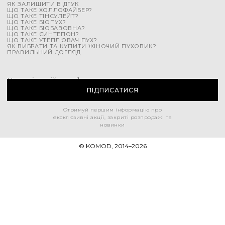
ЯК ЗАЛИШИТИ ВІДГУК
ЩО ТАКЕ ХОЛЛОФАЙБЕР?
ЩО ТАКЕ ТІНСУЛЕЙТ?
ЩО ТАКЕ БІОПУХ?
ЩО ТАКЕ БІОБАВОВНА?
ЩО ТАКЕ СИНТЕПОН?
ЩО ТАКЕ УТЕПЛЮВАЧ ПУХ?
ЯК ВИБРАТИ ТА КУПИТИ ЖІНОЧИЙ ПУХОВИК?
ПРАВИЛЬНИЙ ДОГЛЯД
Напишіть свій e-mail
ПІДПИСАТИСЯ
Отримуй першим інформацію про
ексклюзивні акції, закриті розпродажі та
новинки
© KOMOD, 2014–
2026