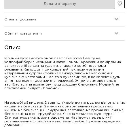
Додати в корзину
Оплата і доставка
Обмін і повернення
Опис
:
Модний пуховик-бочонок оверсайз Snow Beauty на
холлофайбері з незнімним капюшоном і красивим коміром на
запах (застібається на ґудзик), а також з комбінованими
рукавами. Капюшон прикрашений пухнастим знімним
натуральним хутром кролика Кайзер, також на капюшоні є
куліска з фіксаторами. Пальто з рукавами 7/8, в комплекті йдуть
знімні манжети – дов'язи (на ґудзиках). Жіноче зимове пальто
застібається на асиметричну двоходову блискавку. Модний не
приталений силует - бочонок.
На виробі є 5 кишень: 2 зовнішніх врізних нагрудних діагональних
кишені на блискавці і 2 нижніх горизонтальних прихованих
кишені на блискавці + 1 внутрішня вертикальна врізна кишеня на
блискавці на рівні грудей зліва. Якісна металева фурнітура.
Спинка пуховика трохи подовжена. На лівому передпліччі
розташований фірмовий металевий лейбл. Пуховик середньої
довжини.