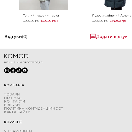
Теплий пуховик-парка
Пуховик жіночий Athena 
3000.00
грн
1800.00
грн
3200.00
грн
2240.00
грн
Відгуки
(
0
)
Додати відгук
БІЛЬШЕ, НІЖ ПРОСТО ОДЯГ...
КОМПАНІЯ
ТОВАРИ
ПРО НАС
КОНТАКТИ
ВІДГУКИ
ПОЛІТИКА КОНФІДЕНЦІЙНОСТІ
КАРТА САЙТУ
КОРИСНЕ
ЯК ЗАМОВИТИ