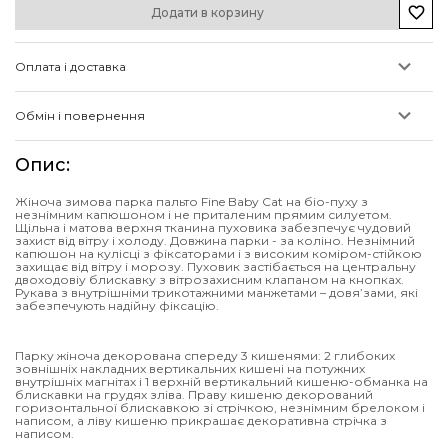
Додати в корзину
Оплата і доставка
Обмін і повернення
Опис
:
Жіноча зимова парка пальто Fine Baby Cat на біо-пуху з
незнімним капюшоном і не приталеним прямим силуетом.
Щільна і матова верхня тканина пуховика забезпечує чудовий
захист від вітру і холоду. Довжина парки - за коліно. Незнімний
капюшон на кулісці з фіксаторами і з високим коміром-стійкою
захищає від вітру і морозу. Пуховик застібається на центральну
двоходовіу блискавку з вітрозахисним клапаном на кнопках.
Рукава з внутрішніми трикотажними манжетами – довя’зами, які
забезпечують надійну фіксацію.
Парку жіноча декорована спереду 3 кишенями: 2 глибоких
зовнішніх накладних вертикальних кишені на потужних
внутрішніх магнітах і 1 верхній вертикальний кишеню-обманка на
блискавки на грудях зліва. Праву кишеню декорований
горизонтальної блискавкою зі стрічкою, незнімним брелоком і
написом, а ліву кишеню прикрашає декоративна стрічка з
написом.