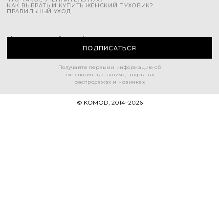
КАК ВЫБРАТЬ И КУПИТЬ ЖЕНСКИЙ ПУХОВИК?
ПРАВИЛЬНЫЙ УХОД
Напишите свой e-mail
ПОДПИСАТЬСЯ
Получайте первыми информацию об
эксклюзивных акциях, закрытых
распродажах и новинках
© KOMOD, 2014–
2026