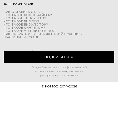
ДЛЯ ПОКУПАТЕЛЯ
КАК ОСТАВИТЬ ОТЗЫВ?
ЧТО ТАКОЕ ХОЛЛОФАЙБЕР?
ЧТО ТАКОЕ ТИНСУЛЕЙТ?
ЧТО ТАКОЕ БИОПУХ?
ЧТО ТАКОЕ БИОХЛОПОК?
ЧТО ТАКОЕ СИНТЕПОН?
ЧТО ТАКОЕ УТЕПЛИТЕЛЬ ПУХ?
КАК ВЫБРАТЬ И КУПИТЬ ЖЕНСКИЙ ПУХОВИК?
ПРАВИЛЬНЫЙ УХОД
Напишите свой e-mail
ПОДПИСАТЬСЯ
Получайте первыми информацию об
эксклюзивных акциях, закрытых
распродажах и новинках
© KOMOD, 2014–
2026