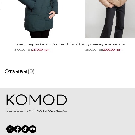
Зимняя куртка батал с брошью Athena А875
Пуховик-куртка oversize
3100.00
грн
2170.00
грн
2500.00
грн
2000.00
грн
Отзывы
(
0
)
БОЛЬШЕ, ЧЕМ ПРОСТО ОДЕЖДА...