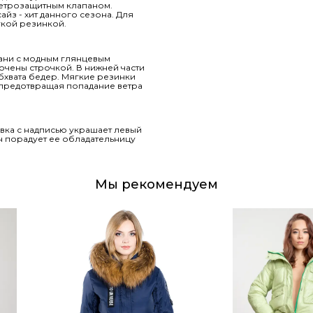
ветрозащитным клапаном.
айз - хит данного сезона. Для
гкой резинкой.
ткани с модным глянцевым
очены строчкой. В нижней части
бхвата бедер. Мягкие резинки
, предотвращая попадание ветра
вка с надписью украшает левый
н порадует ее обладательницу
Мы рекомендуем