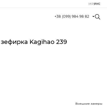
УКР
|
РУС
+38 (099) 984 98 82
 зефирка Kagihao 239
Внешние замеры