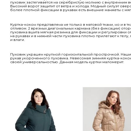
пуховик застегивается на серебристую молнию с внутренним 
Высокий ворот защитит от ветра и холода. Модный силуэт оверс
более плотной фиксации в рукавах есть внешние манжеты с мя
Куртка-кокон представлена не только в матовой ткани, но и в 
отливом. 2 врезных диагональных кармана (без фиксации) отор
пуховика вшита мягкая резинка для фиксации и регулировки о
на рукавах и в нижней части пуховика плотно прилегают к телу
и влаги.
Пуховик украшен крупной горизонтальной прострочкой. Наши
рукав укороченного пуховика. Невесомая зимняя куртка-коко
своей универсальностью. Данная модель куртки маломерит.