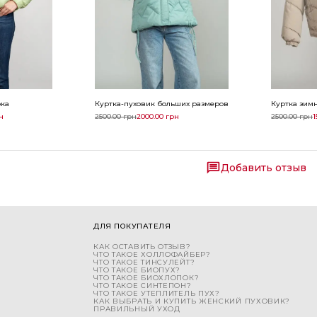
рка
Куртка-пуховик больших размеров
Куртка зим
н
2500.00
грн
2000.00
грн
2500.00
грн
1
Добавить отзыв
ДЛЯ ПОКУПАТЕЛЯ
КАК ОСТАВИТЬ ОТЗЫВ?
ЧТО ТАКОЕ ХОЛЛОФАЙБЕР?
ЧТО ТАКОЕ ТИНСУЛЕЙТ?
ЧТО ТАКОЕ БИОПУХ?
ЧТО ТАКОЕ БИОХЛОПОК?
ЧТО ТАКОЕ СИНТЕПОН?
ЧТО ТАКОЕ УТЕПЛИТЕЛЬ ПУХ?
КАК ВЫБРАТЬ И КУПИТЬ ЖЕНСКИЙ ПУХОВИК?
ПРАВИЛЬНЫЙ УХОД