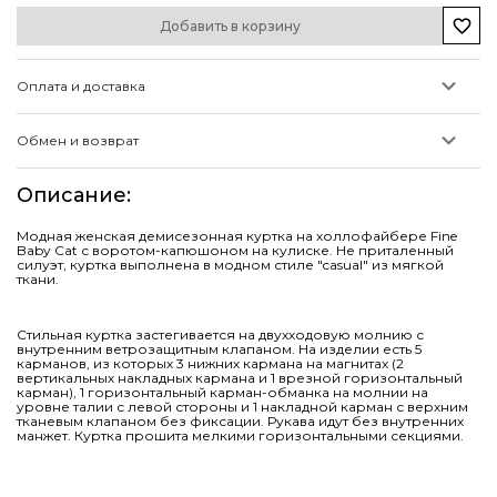
Добавить в корзину
Оплата и доставка
Обмен и возврат
Описание
:
Модная женская демисезонная куртка на холлофайбере Fine
Baby Cat с воротом-капюшоном на кулиске. Не приталенный
силуэт, куртка выполнена в модном стиле "casual" из мягкой
ткани.
Стильная куртка застегивается на двухходовую молнию с
внутренним ветрозащитным клапаном. На изделии есть 5
карманов, из которых 3 нижних кармана на магнитах (2
вертикальных накладных кармана и 1 врезной горизонтальный
карман), 1 горизонтальный карман-обманка на молнии на
уровне талии с левой стороны и 1 накладной карман с верхним
тканевым клапаном без фиксации. Рукава идут без внутренних
манжет. Куртка прошита мелкими горизонтальными секциями.