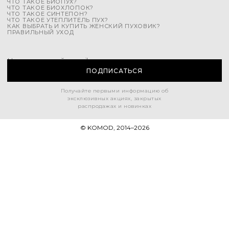
ЧТО ТАКОЕ БИОПУХ?
ЧТО ТАКОЕ БИОХЛОПОК?
ЧТО ТАКОЕ СИНТЕПОН?
ЧТО ТАКОЕ УТЕПЛИТЕЛЬ ПУХ?
КАК ВЫБРАТЬ И КУПИТЬ ЖЕНСКИЙ ПУХОВИК?
ПРАВИЛЬНЫЙ УХОД
Напишите свой e-mail
ПОДПИСАТЬСЯ
Получайте первыми информацию об
эксклюзивных акциях, закрытых
распродажах и новинках
© KOMOD, 2014–
2026