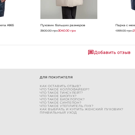
ena A865
Пуховик больших размеров
Парка с мех
3800.00
грн
3040.00
грн
4999.00
грн
2
Добавить отзыв
ДЛЯ ПОКУПАТЕЛЯ
КАК ОСТАВИТЬ ОТЗЫВ?
ЧТО ТАКОЕ ХОЛЛОФАЙБЕР?
ЧТО ТАКОЕ ТИНСУЛЕЙТ?
ЧТО ТАКОЕ БИОПУХ?
ЧТО ТАКОЕ БИОХЛОПОК?
ЧТО ТАКОЕ СИНТЕПОН?
ЧТО ТАКОЕ УТЕПЛИТЕЛЬ ПУХ?
КАК ВЫБРАТЬ И КУПИТЬ ЖЕНСКИЙ ПУХОВИК?
ПРАВИЛЬНЫЙ УХОД