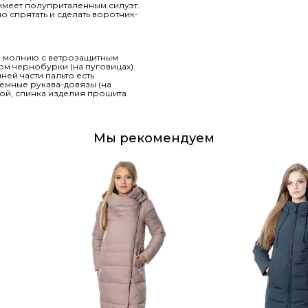
имеет полуприталенным силуэт.
 спрятать и сделать воротник-
ю молнию с ветрозащитным
м чернобурки (на пуговицах).
ней части пальто есть
съемные рукава-довязы (на
ой, спинка изделия прошита
Мы рекомендуем