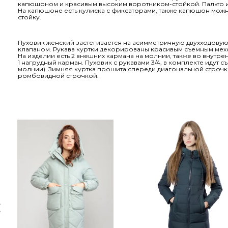
капюшоном и красивым высоким воротником-стойкой. Пальто 
На капюшоне есть кулиска с фиксаторами, также капюшон можно
стойку.
Пуховик женский застегивается на асимметричную двухходову
клапаном. Рукава куртки декорированы красивым съемным мехо
На изделии есть 2 внешних кармана на молнии, также во внутрен
1 нагрудный карман. Пуховик с рукавами 3/4, в комплекте идут 
молнии). Зимняя куртка прошита спереди диагональной строчк
ромбовидной строчкой.