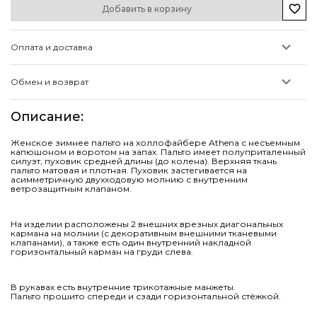
Добавить в корзину
Оплата и доставка
Обмен и возврат
Описание
:
Женское зимнее пальто на холлофайбере Athena с несъемным
капюшоном и воротом на запах. Пальто имеет полуприталенный
силуэт, пуховик средней длины (до колена). Верхняя ткань
пальто матовая и плотная. Пуховик застегивается на
асимметричную двухходовую молнию с внутренним
ветрозащитным клапаном.
На изделии расположены 2 внешних врезных диагональных
кармана на молнии (с декоративным внешними тканевыми
клапанами), а также есть один внутренний накладной
горизонтальный карман на груди слева.
В рукавах есть внутренние трикотажные манжеты.
Пальто прошито спереди и сзади горизонтальной стёжкой.