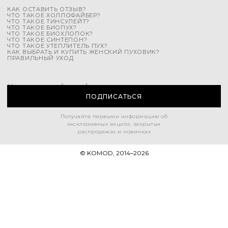
КАК ОСТАВИТЬ ОТЗЫВ?
ЧТО ТАКОЕ ХОЛЛОФАЙБЕР?
ЧТО ТАКОЕ ТИНСУЛЕЙТ?
ЧТО ТАКОЕ БИОПУХ?
ЧТО ТАКОЕ БИОХЛОПОК?
ЧТО ТАКОЕ СИНТЕПОН?
ЧТО ТАКОЕ УТЕПЛИТЕЛЬ ПУХ?
КАК ВЫБРАТЬ И КУПИТЬ ЖЕНСКИЙ ПУХОВИК?
ПРАВИЛЬНЫЙ УХОД
Напишите свой e-mail
ПОДПИСАТЬСЯ
Получайте первыми информацию об
эксклюзивных акциях, закрытых
распродажах и новинках
© KOMOD, 2014–
2026